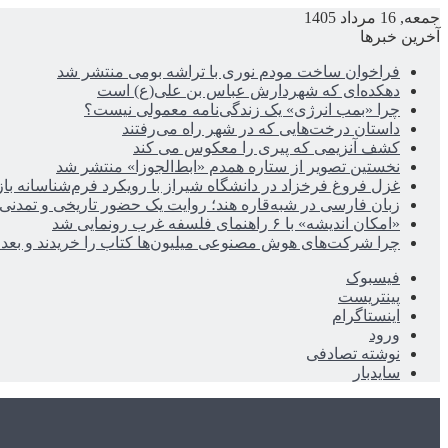
جمعه, 16 مرداد 1405
آخرین خبرها
فراخوان ساخت مودم نوری با تراشه بومی منتشر شد
دهکده‌ای که شهردارش عباس بن علی(ع) است
چرا «بمب انرژی» یک زندگی‌نامه معمولی نیست؟
داستان درخت‌هایی که در شهر راه می‌رفتند
کشف آنزیمی که پیری را معکوس می کند
نخستین تصویر از ستاره همدم «ابط‌الجوزا» منتشر شد
غزل فروغ فرخزاد در دانشگاه شیراز با رویکرد فرم‌شناسانه با
زبان فارسی در شبه‌قاره هند؛ روایت یک حضور تاریخی و تمدنی
«امکان اندیشه» با ۶ راهنمای فلسفه غرب رونمایی شد
چرا شرکت‌های هوش مصنوعی میلیون‌ها کتاب را خریدند و بعد ن
فیسبوک
پینتریست
اینستاگرام
ورود
نوشته تصادفی
سایدبار