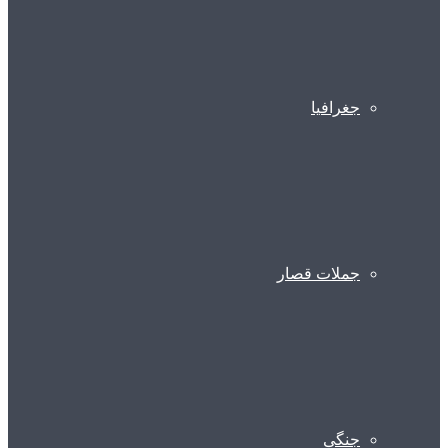
جغرافیا
جملات قصار
جنگی