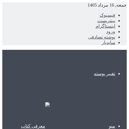
جمعه, 16 مرداد 1405
فیسبوک
پینتریست
اینستاگرام
ورود
نوشته تصادفی
سایدبار
تغییر پوسته
منو