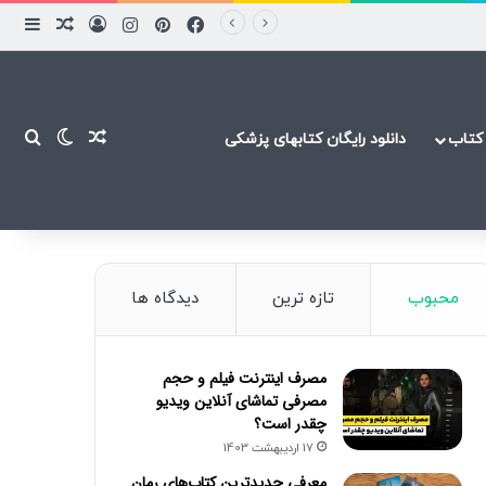
فیسبوک
پینتریست
اینستاگرام
ورود
ساید
نوشته ت
نوشته تصاد
تغییر پ
جست
کتاب
دانلود رایگان کتابهای پزشکی
محبوب
تازه ترین
دیدگاه ها
مصرف اینترنت فیلم و حجم
مصرفی تماشای آنلاین ویدیو
چقدر است؟
17 اردیبهشت 1403
معرفی جدیدترین کتاب‌های رمان