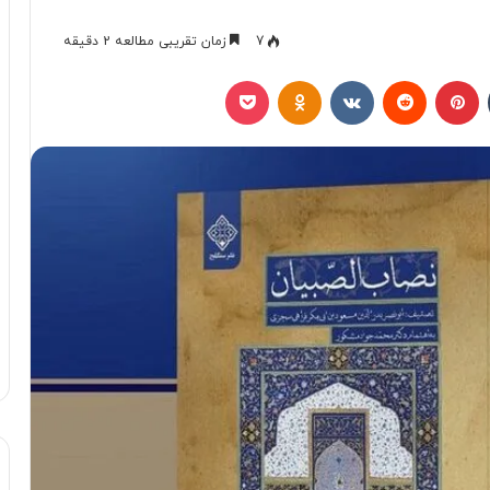
7
زمان تقریبی مطالعه 2 دقیقه
تامبلر
پینتریست
Reddit
VKontakte
Odnoklassniki
پاکت