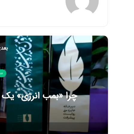
بعدی
مع
چرا «بمب انرژی» یک 