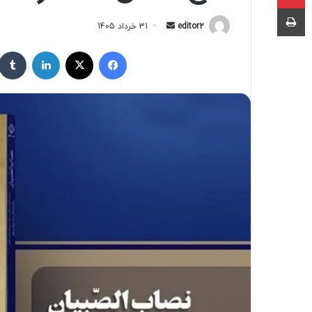
چاپ
editor2
ا
31 خرداد 1405
ر
فیسبوک
X
لینکداین
س
ا
ل
ب
ه
ا
ی
م
ی
ل