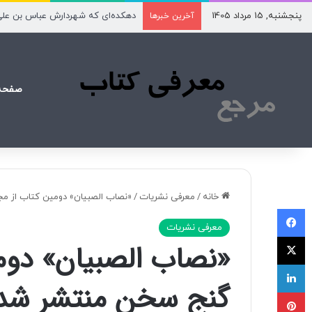
پنجشنبه, 15 مرداد 1405
دهکده‌ای که شهردارش عباس بن عل
آخرین خبرها
صفحه
خانه
/
معرفی نشریات
/
«نصاب الصبیان» دومین کتاب از 
فیسبوک
معرفی نشریات
X
«نصاب الصبیان» دوم
لینکداین
گنج سخن منتشر شد
پینتریست