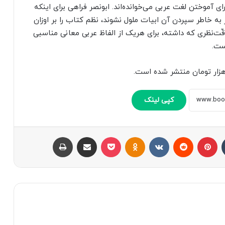
آموختن لغت عربی می‌خوانده‌اند. ابونصر فراهی برای اینکه
ه خاطر سپردن آن ابیات ملول نشوند، نظم کتاب را بر اوزان
ّت‌نظری که داشته، برای هریک از الفاظ عربی معانی مناسبی
ست.
کپی لینک
تامبلر
پینتریست
Reddit
VKontakte
Odnoklassniki
پاکت
اشتراک با ایمیل
چاپ