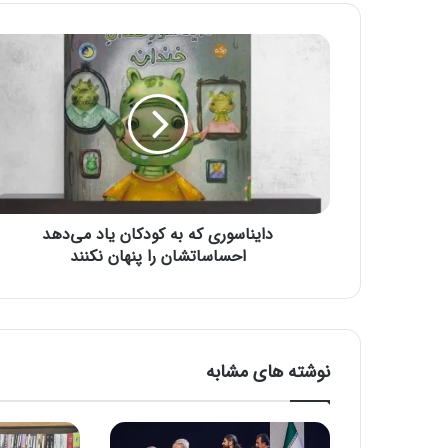
ی
ل
خ
و
د
ر
ا
و
ا
ر
د
دایناسوری که به کودکان یاد می‌دهد
ک
احساساتشان را پنهان نکنند
ن
ی
د
نوشته های مشابه