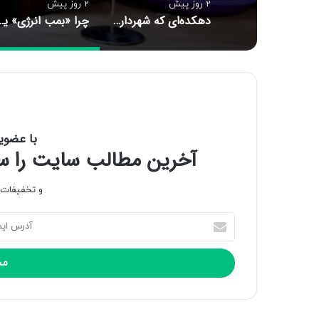
2 روز پیش
2 روز پیش
دهکده‌ای که شهردارش عباس بن علی(ع) است
چرا «بمب انرژی» یک زن
با عضوی
آخرین مطالب سایت را سری
و تخفیفات و
آ
د
ر
س
ا
ی
م