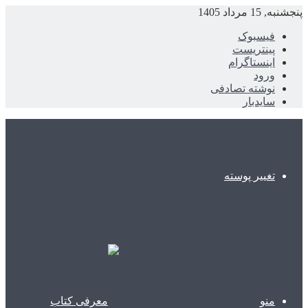
پنجشنبه, 15 مرداد 1405
فیسبوک
پینتریست
اینستاگرام
ورود
نوشته تصادفی
سایدبار
تغییر پوسته
منو