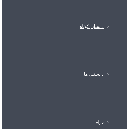
داستان کوتاه
دانستنی ها
درام