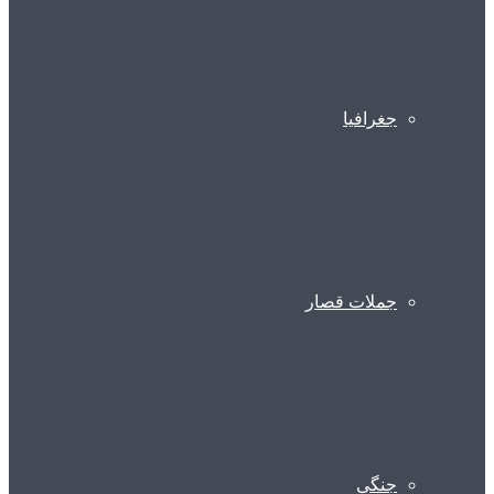
جغرافیا
جملات قصار
جنگی