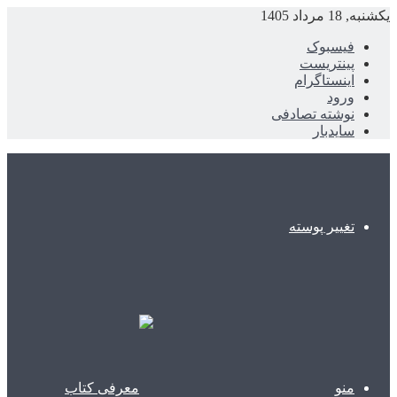
یکشنبه, 18 مرداد 1405
فیسبوک
پینتریست
اینستاگرام
ورود
نوشته تصادفی
سایدبار
تغییر پوسته
منو