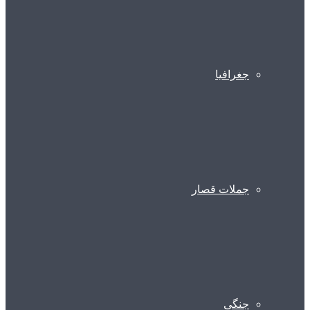
جغرافیا
جملات قصار
جنگی