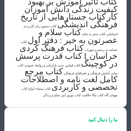
کتاب تاثیر آموزش بر بهبود
کیفیت زندگی دانش آموزان
کار
کتاب جستارهایی از تاریخ
فرهنگی اندیشگی
کتاب دستور زبان کاربردی
کتاب سلام و
اسپانیایی
کتاب سفر به شام
عصرتون به خیر : دفتر اول
کتاب
کتاب فرهنگ کردی
غمنامه ی رستم و سهراب
خراسان 1
کتاب قدرت پرسش
در کوچینگ
کتاب قوانین جدید بازاریابی و روابط عمومی
کتاب
کتاب مرجع
مبانی آمایش فرهنگی و جغرافیای فرهنگی
کامل لغت نامه و اصطلاحات
تخصصی و کاربردی
کتاب منشاء انواع
کتاب
مهمان گاه
کتاب مگا خلاقیت
کتاب نوروز آیین صلح و زندگی
ما را دنبال کنید
فیسبوک