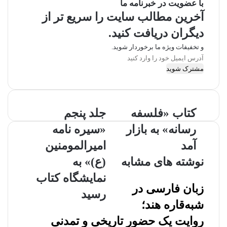
با عضویت در خبرنامه ما
آخرین مطالب سایت را سریع تر از
دیگران دریافت کنید.
و تخفیفات ویژه ما برخوردار شوید.
آ
د
ر
س
ا
کتاب «فلسفه
جلد پنجم
ی
م
رسانه» به بازار
«سیره نامه
ی
ل
آمد
امیرالمومنین
خ
نوشته های مشابه
(ع)» به
و
د
نمایشگاه کتاب
ر
زبان فارسی در
رسید
ا
شبه‌قاره هند؛
و
ا
روایت یک حضور تاریخی و تمدنی