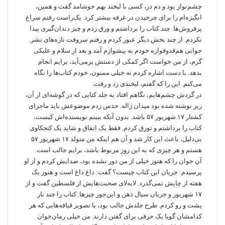
چشم‌نواز بود و دم در، کسی با لبخند بهم خوشامد گفت و همین،
انگیزه‌ام را برای چرخیدن در غرفه بیشتر کرد. یک‌راست رفتم سراغ
پرفروش‌ها. چند کتاب را برداشتم و ورق زدم و چیز دندان‌گیری پیدا
نکردم. از چند بخش دیگر عبور کردم و رفتم سروقت تازه‌های نشر.
جوانی هم‌قدوقواره خودم به پیشوازم آمد و بعد از سلام و علیکی
گرم، از من خواست اگر کمکی از دستش برمی‌آید، برایم انجام
بدهد. با دست اشاره کردم نه خیلی ممنون، خودم کتاب‌ها را نگاه
می‌کنم. این را که گفتم، لبخندی زد و رفت.
در گردش چشم‌هایم، نگاهم افتاد به جلد کتابی که در گوشه‌ای از آن،
ریز نوشته شده بود میدان ژاله. حدس زدم موضوعش باید ماجرای
کشتار ۱۷ شهریور ۵۷ باشد. بدون آنکه ببینم نویسنده‌اش کیست،
کتاب را برداشتم و تورق کردم. فقط یک اتفاق و شاید یک کنجکاوی
بی‌دلیل، باعث این کار شد و آن هم اینکه من متولد ۱۷ شهریور ۵۷
هستم و هر چیزی که به این روز مربوط باشد، برایم جالب است.
آن جوان را که هنوز خیلی از من دور نشده بود، صدایش کردم و از او
پرسیدم: جریان این کتاب چیست؟ گفت: داغ داغ است و هنوز یک
هفته از چاپش نمی‌گذرد. لابه‌لای صحبت‌هایش از فلسطین گفت و از
۱۷ شهریور و جریان سیال ذهن و این‌جور چیزها. کتاب را چند بار
پشت و رو کردم. طرح جلدش جالب بود، با تصویر قیافه‌هایی که هر
کدامشان گویا یک حرفی برای گفتن دارند. من خیلی رمان‌خوان