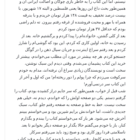
نیستم، اما این کتاب را به خاطر بازی چوگان و اصالت ایرانی آن و
همین‌طور بحث داغ این روزها یعنی فلسطین و البته ۱۷ شهریور، با
بیست درصد تخفیف به قیمت ۱۴۸ هزار تومان خریدم و با بدرقه
همراه با مهر و محبت فروشنده از غرفه رفتم بیرون. ته دلم راضی
بودم که حداقل ۳۷ هزار تومان سود کردم.
بعد از کلی گشتن، خانواده‌ام را پیدا کردم و برگشتیم خانه. بعد از
رسیدن به خانه، اولین کاری که کردم، این بود که گوشی‌ام را شارژ
کردم و بعد رفتم سراغ اینترنت و جریان سیال ذهن را در گوگل
جستجو کردم. هر چه بیشتر در مورد آن مطلب می‌خواندم، بیشتر از
خرید این کتاب پشیمان می‌شدم. وقتی دیدم این سبک نوشتن،
سخت است و نویسندگان زیادی سراغ آن نرفته‌اند، مدام به خودم
سرکوفت می‌زدم که چرا پولم را دور ریخته‌ام! من که اول و آخر از
این کتاب سر درنمی‌آورم!
شب قبل از خواب، همین‌طور که سر جایم دراز کشیده بودم، کتاب را
گرفتم دستم. یکی دو صفحه اولش را که خواندم، دیدم نه، خیلی هم
سخت نیست. خط به خط و صفحه به صفحه رفتم جلو. کتاب، سبک
جدیدی داشت، اما خواندنش برایم شیرین بود و می‌خواستم ببینم
آخرش چه می‌شود. هر بار که می‌خواستم کتاب را ببندم و بگذارم
کنار، باز با خودم می‌گفتم حالا بگذار دو صفحه دیگر بخوانم تا بعد.
ناسلامتی فردا روز کاری بود و صبح زود باید می‌رفتم سرکار.
هر چه با خودم کلنجار رفتم، نتوانستم با خودم کنار بیایم و قید کتاب