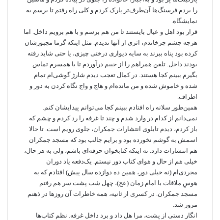
را بردم فرسنگ‌ها آن‌طرف‌تر پارک کردم و کلی راه رفتم تا برسم به
نمایشگاه.
قرار بود اهل و عیال بایستند تا من هم برسم و با هم برویم داخل. اما
هرچه چشم چرخاندم، اثری از آنها ندیدم. مثل اینکه گرما مجبورشان
کرده بود پناه ببرند به سایه دیواری درختی چیزی، یا حتی شاید رفته
بودند داخل. تلفن همراهم را از جیبم درآوردم تا با همسرم تماس
بگیرم ببینم کجا هستند. در کمال تعجب دیدم شارژ گوشی‌ام تمام
شده و خاموش شده و من مانده‌ام و هاج و واج نگاه کردن به دور و
اطراف.
همین‌طور سلانه راه افتادم ببینم کجا می‌توانم پیدایشان کنم.
نمی‌دانم از کدام در وارد شدم و چند تا غرفه را رد کردم و چشم که
باز کردم، دیدم تابلوی انتشارات جمکران، جلوی رویم است. تا حالا
اسمش به گوشم نخورده بود و برایم جالب بود که مسجد جمکران
هم انتشارات دارد. نه اینکه کتابخوان حرفه‌ای باشم، ولی به هر حال،
خیلی هم از حال و هوای کتاب دور نیستم. یک‌دفعه یاد دوران
مجردی‌ام (نه خیلی دور، همین ده دوازده سال پیش) افتادم که به
هوسِ ملاقات با امام زمان (عج)، چهل شب پشت سر هم رفتم
مسجد جمکران. در کسری از ثانیه، همه خاطرات آن روزها در ذهنم
مرور شد.
انگار دستی از پشت، مرا هل داد و برد داخل غرفه. نظم کتاب‌ها