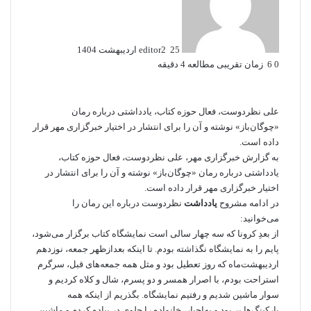
ا
ل
ب
25 اردیبهشت 1404
editor2
ه
0
6
زمان تقریبی مطالعه 4 دقیقه
ا
ی
م
ی
علی نظردوست، فعال حوزه کتاب، یادداشتی درباره رمان
ل
«چوگان‌باز» نوشته و آن را برای انتشار در اختیار خبرگزاری مهر قرار
داده است.
به گزارش خبرگزاری مهر، علی نظردوست، فعال حوزه کتاب،
یادداشتی درباره رمان «چوگان‌باز» نوشته و آن را برای انتشار در
اختیار خبرگزاری مهر قرار داده است.
در ادامه مشروح
یادداشت
نظردوست درباره این رمان را
می‌خوانید:
از بعدِ کرونا که سه چهار سالی است نمایشگاه کتاب برگزار می‌شود،
پایم را به نمایشگاه نگذاشته بودم. تا اینکه بعدازظهر جمعه، نوزدهم
اردیبهشت‌ماه که روز تعطیل بود و مثل همه جمعه‌های قبل، سرگرم
استراحت بودم، با اصرار همسر و دو پسرم، شال و کلاه کردیم و
سوار ماشین شدیم و رفتیم نمایشگاه. بگذریم از اینکه همه
پارکینگ‌ها پر بود و به‌اجبار، خانواده را جلوی در پیاده کردم و ماشین