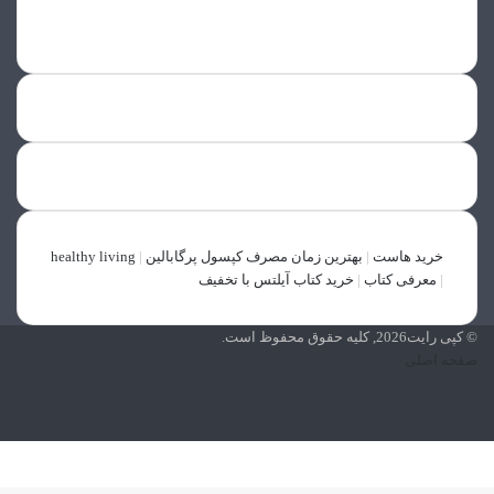
پینتریست
اینستاگرام
خرید هاست
|
بهترین زمان مصرف کپسول پرگابالین
|
healthy living
|
معرفی کتاب
|
خرید کتاب آیلتس با تخفیف
© کپی رایت2026, کلیه حقوق محفوظ است.
صفحه اصلی
فیسبوک
پینتریست
اینستاگرام
X
وایبر
واتس
تلگرام
فیسبوک
آپ
دکمه