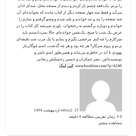
را بزنم. یک‌دفعه چشم باز کردم و دیدم از مسجد محل، صدای اذان
می‌آید و فقط سه چهار صفحه دیگر از کتاب مانده که نخوانده‌ام. آن
چند صفحه را تند و تند خواندم و بلند شدم و وضو گرفتم و نمازم را
خواندم و دوباره برگشتم به رختخواب. باورم نمی‌شد کل کتاب را در
عرض یک شب تا صبح، یک‌نفس خوانده‌ام. حالا نمی‌دانستم باید
سرکارم را چه کنم. مرخصی بگیرم و بمانم یا یک چرت چند دقیقه‌ای
بزنم و بروم سرکار؟ هر چه بود و هر چه گذشت، اسم چوگان‌باز
یهودی تا ابد در خاطرم می‌ماند و همین‌طور اسم ناشر و
نویسنده‌اش: نشر جمکران و حسین زحمتکش زنجانی.
کپی لینک
ا
ر
س
ا
ل
ب
25 اردیبهشت 1404
editor2
ه
0
6
زمان تقریبی مطالعه 4 دقیقه
ا
مشاهده بیشتر
ی
م
ی