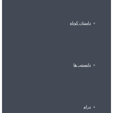
داستان کوتاه
دانستنی ها
درام