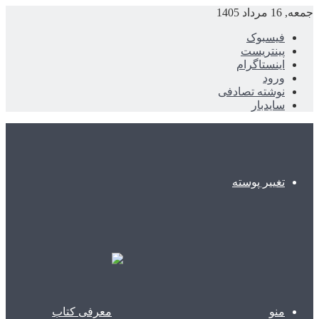
جمعه, 16 مرداد 1405
فیسبوک
پینتریست
اینستاگرام
ورود
نوشته تصادفی
سایدبار
تغییر پوسته
منو