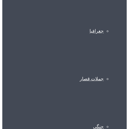
جغرافیا
جملات قصار
جنگی