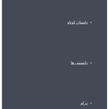
داستان کوتاه
دانستنی ها
درام