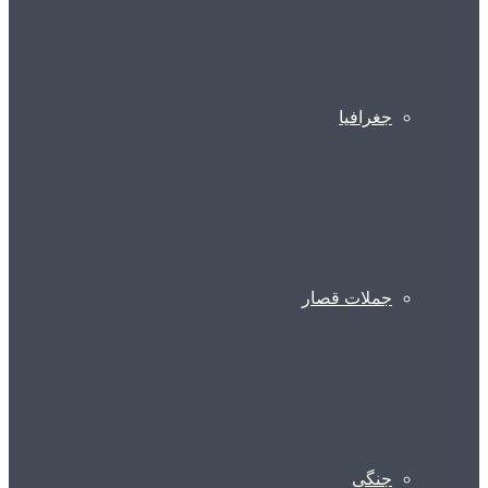
جغرافیا
جملات قصار
جنگی