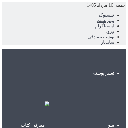
جمعه, 16 مرداد 1405
فیسبوک
پینتریست
اینستاگرام
ورود
نوشته تصادفی
سایدبار
تغییر پوسته
منو