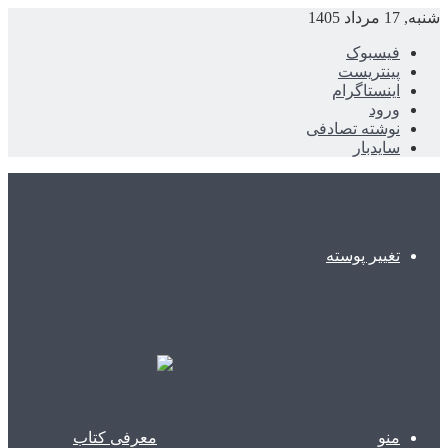
شنبه, 17 مرداد 1405
فیسبوک
پینتریست
اینستاگرام
ورود
نوشته تصادفی
سایدبار
تغییر پوسته
منو