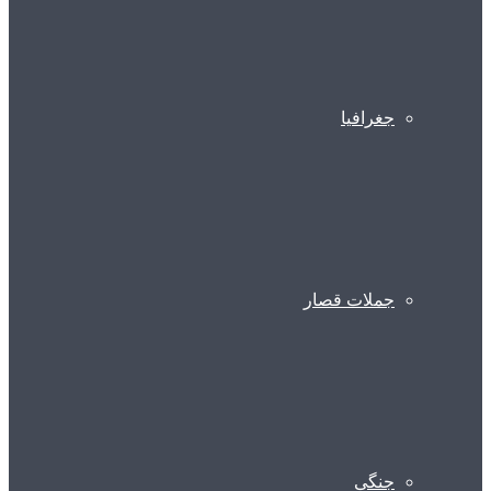
جغرافیا
جملات قصار
جنگی