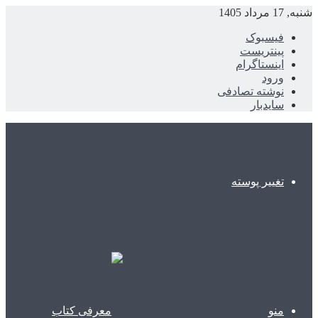
شنبه, 17 مرداد 1405
فیسبوک
پینتریست
اینستاگرام
ورود
نوشته تصادفی
سایدبار
تغییر پوسته
منو