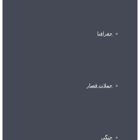
جغرافیا
جملات قصار
جنگی