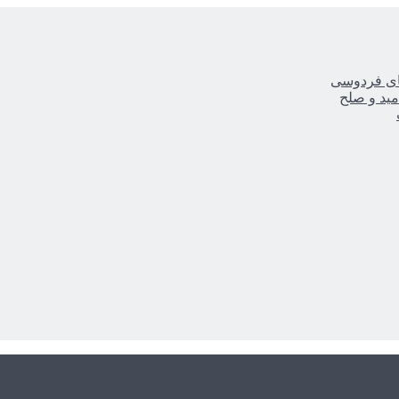
یای فردوسی
مید و صلح