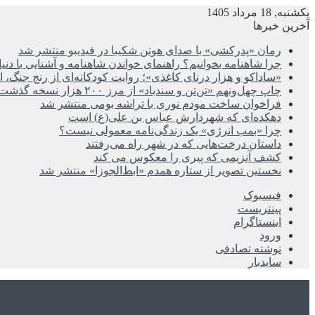
یکشنبه, 18 مرداد 1405
آخرین خبرها
رمان «پدرکشی» با صدای هوتن شکیبا در فیدیبو منتشر شد
چرا شاهنامه بخوانیم؟ راهنمای خواندن شاهنامه و آشنایی با دن
«ساداکو و هزار درنای کاغذی»؛ روایت کودکانه‌ای از رنج جنگ، ا
چاپ چهل‌ونهم «تن‌تن و سندباد» از مرز ۲۰۰ هزار نسخه گذشت
فراخوان ساخت مودم نوری با تراشه بومی منتشر شد
دهکده‌ای که شهردارش عباس بن علی(ع) است
چرا «بمب انرژی» یک زندگی‌نامه معمولی نیست؟
داستان درخت‌هایی که در شهر راه می‌رفتند
کشف آنزیمی که پیری را معکوس می کند
نخستین تصویر از ستاره همدم «ابط‌الجوزا» منتشر شد
فیسبوک
پینتریست
اینستاگرام
ورود
نوشته تصادفی
سایدبار