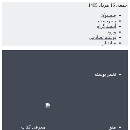
جمعه, 16 مرداد 1405
فیسبوک
پینتریست
اینستاگرام
ورود
نوشته تصادفی
سایدبار
تغییر پوسته
منو