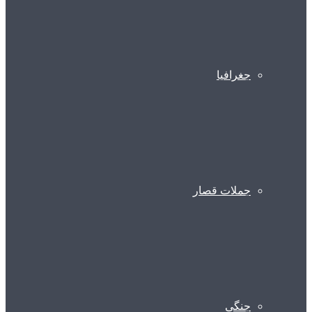
جغرافیا
جملات قصار
جنگی