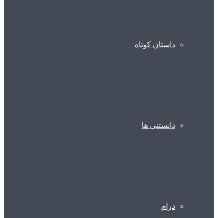
داستان کوتاه
دانستنی ها
درام