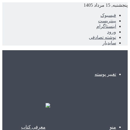
پنجشنبه, 15 مرداد 1405
فیسبوک
پینتریست
اینستاگرام
ورود
نوشته تصادفی
سایدبار
تغییر پوسته
منو