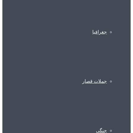
جغرافیا
جملات قصار
جنگی