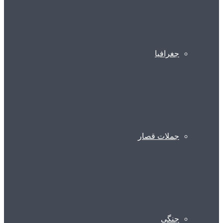
جغرافیا
جملات قصار
جنگی