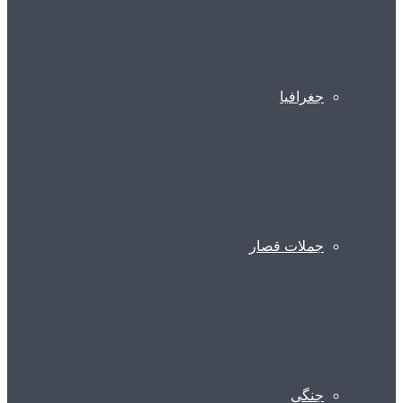
جغرافیا
جملات قصار
جنگی