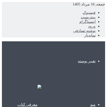
جمعه, 16 مرداد 1405
فیسبوک
پینتریست
اینستاگرام
ورود
نوشته تصادفی
سایدبار
تغییر پوسته
منو