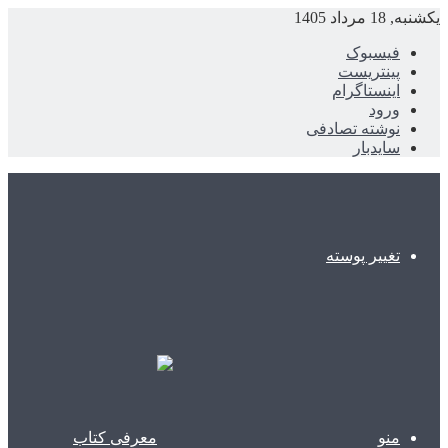
یکشنبه, 18 مرداد 1405
فیسبوک
پینتریست
اینستاگرام
ورود
نوشته تصادفی
سایدبار
تغییر پوسته
منو