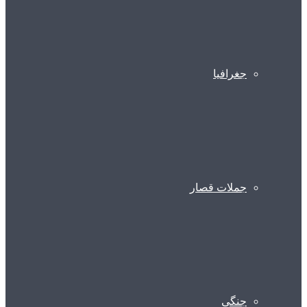
جغرافیا
جملات قصار
جنگی