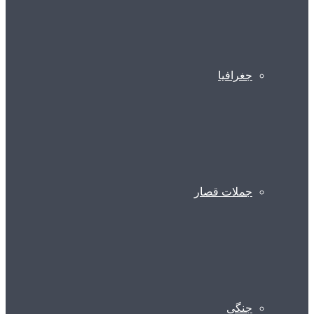
جغرافیا
جملات قصار
جنگی