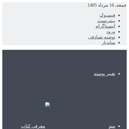
جمعه, 16 مرداد 1405
فیسبوک
پینتریست
اینستاگرام
ورود
نوشته تصادفی
سایدبار
تغییر پوسته
منو