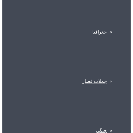
جغرافیا
جملات قصار
جنگی