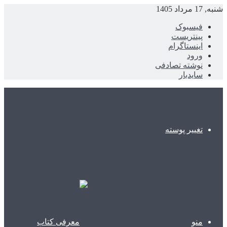
شنبه, 17 مرداد 1405
فیسبوک
پینتریست
اینستاگرام
ورود
نوشته تصادفی
سایدبار
تغییر پوسته
منو