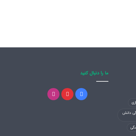
ما را دنبال کنید
فیسبوک
پینتریست
اینستاگرام
زی
گی دانش
شگی