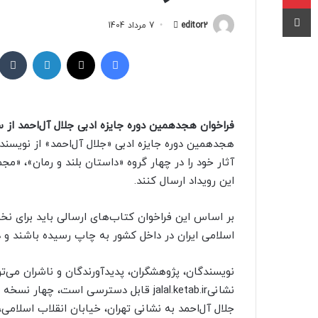
چاپ
editor2
ا
7 مرداد 1404
ر
فیسبوک
X
لینکداین
س
ا
ل
ب
فراخوان هجدهمین دوره جایزه ادبی جلال آل‌احمد از 
ه
هجدهمین دوره جایزه ادبی «جلال آل‌احمد» از نویسند
ا
آثار خود را در چهار گروه «داستان بلند و رمان»، «مج
ی
م
این رویداد ارسال کنند.
ی
ل
اسلامی ایران در داخل کشور به چاپ رسیده باشند و در 
نویسندگان، پژوهشگران، پدیدآورندگان و ناشران می‌ت