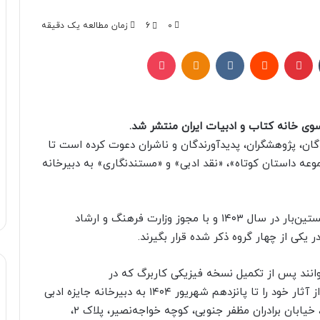
0
6
زمان مطالعه یک دقیقه
تامبلر
پینتریست
Reddit
VKontakte
Odnoklassniki
پاکت
سوی خانه کتاب و ادبیات ایران منتشر شد.
گان، پژوهشگران، پدیدآورندگان و ناشران دعوت کرده است تا
موعه داستان کوتاه»، «نقد ادبی» و «مستندنگاری» به دبیرخانه
بر اساس این فراخوان کتاب‌های ارسالی باید برای نخستین‌بار در سال ۱۴۰۳ و با مجوز وزارت فرهنگ و ارشاد
یکی از چهار گروه ذکر شده قرار بگیرند.
وانند پس از تکمیل نسخه فیزیکی کاربرگ که در
نشانیjalal.ketab.ir قابل دسترسی است، چهار نسخه از آثار خود را تا پانزدهم شهریور ۱۴۰۴ به دبیرخانه جایزه ادبی
جلال آل‌احمد به نشانی تهران، خیابان انقلاب اسلامی، خیابان برادران مظفر جنوبی، کوچه خواجه‌نصیر، پلاک ۲،