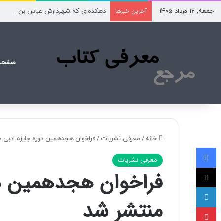
جمعه, 16 مرداد 1405
دهکده‌ای که شهردارش عباس بن علی(ع
آخرین خبرها
صفحه
خانه
/
معرفی نشریات
/
فراخوان هجدهمین دوره جایزه ادبی 
فیسبوک
معرفی نشریات
X
فراخوان هجدهمین دو
لینکداین
منتشر شد
پینتریست