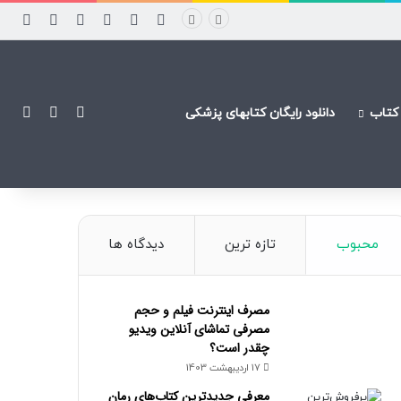
فیسبوک
پینتریست
اینستاگرام
ورود
ساید
نوشته ت
نوشته تصادف
تغییر پو
جستج
کتاب
دانلود رایگان کتابهای پزشکی
محبوب
تازه ترین
دیدگاه ها
مصرف اینترنت فیلم و حجم
مصرفی تماشای آنلاین ویدیو
چقدر است؟
17 اردیبهشت 1403
معرفی جدیدترین کتاب‌های رمان