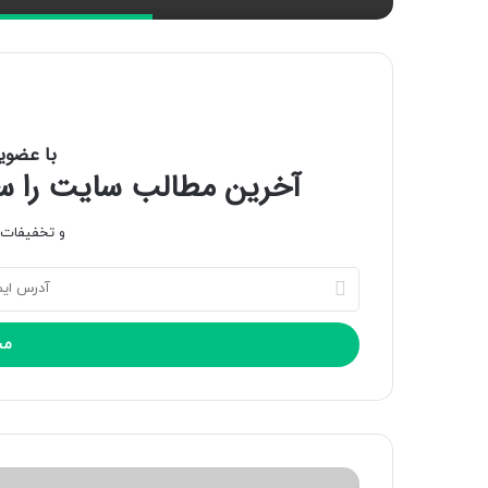
با عضوی
آخرین مطالب سایت را سری
و تخفیفات و
آ
د
ر
س
ا
ی
م
ی
ل
خ