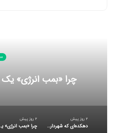
بعدی
مع
چرا «بمب انرژی» یک 
2 روز پیش
2 روز پیش
دهکده‌ای که شهردارش عباس بن علی(ع) است
چرا «بمب انرژی» یک زن