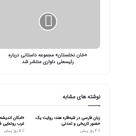
و
د
ر
ا
و
ا
ر
د
«خان نخلستان» مجموعه داستانی درباره
ک
رئیسعلی دلواری منتشر شد
ن
ی
د
نوشته های مشابه
زبان فارسی در شبه‌قاره هند؛ روایت یک
حضور تاریخی و تمدنی
غرب رونمایی ش
4 روز پیش
5 روز پیش