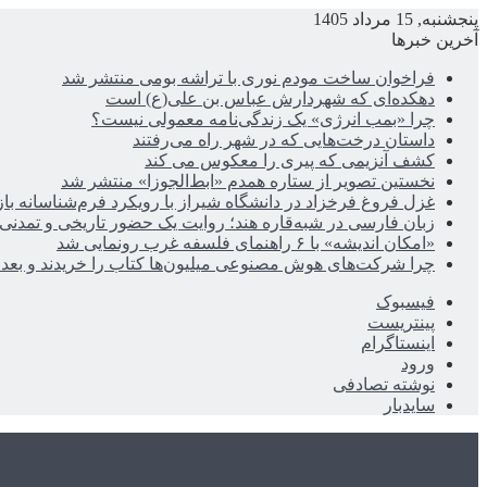
پنجشنبه, 15 مرداد 1405
آخرین خبرها
فراخوان ساخت مودم نوری با تراشه بومی منتشر شد
دهکده‌ای که شهردارش عباس بن علی(ع) است
چرا «بمب انرژی» یک زندگی‌نامه معمولی نیست؟
داستان درخت‌هایی که در شهر راه می‌رفتند
کشف آنزیمی که پیری را معکوس می کند
نخستین تصویر از ستاره همدم «ابط‌الجوزا» منتشر شد
غزل فروغ فرخزاد در دانشگاه شیراز با رویکرد فرم‌شناسانه با
زبان فارسی در شبه‌قاره هند؛ روایت یک حضور تاریخی و تمدنی
«امکان اندیشه» با ۶ راهنمای فلسفه غرب رونمایی شد
چرا شرکت‌های هوش مصنوعی میلیون‌ها کتاب را خریدند و بعد ن
فیسبوک
پینتریست
اینستاگرام
ورود
نوشته تصادفی
سایدبار