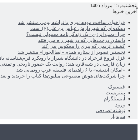
پنجشنبه, 15 مرداد 1405
آخرین خبرها
فراخوان ساخت مودم نوری با تراشه بومی منتشر شد
دهکده‌ای که شهردارش عباس بن علی(ع) است
چرا «بمب انرژی» یک زندگی‌نامه معمولی نیست؟
داستان درخت‌هایی که در شهر راه می‌رفتند
کشف آنزیمی که پیری را معکوس می کند
نخستین تصویر از ستاره همدم «ابط‌الجوزا» منتشر شد
غزل فروغ فرخزاد در دانشگاه شیراز با رویکرد فرم‌شناسانه با
زبان فارسی در شبه‌قاره هند؛ روایت یک حضور تاریخی و تمدنی
«امکان اندیشه» با ۶ راهنمای فلسفه غرب رونمایی شد
چرا شرکت‌های هوش مصنوعی میلیون‌ها کتاب را خریدند و بعد ن
فیسبوک
پینتریست
اینستاگرام
ورود
نوشته تصادفی
سایدبار