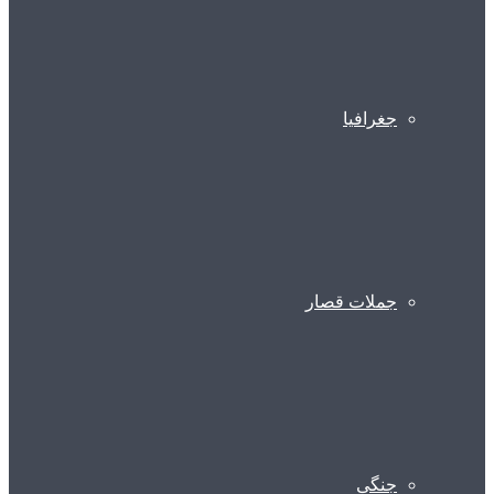
جغرافیا
جملات قصار
جنگی