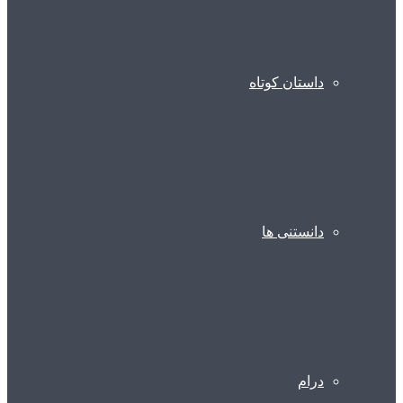
داستان کوتاه
دانستنی ها
درام