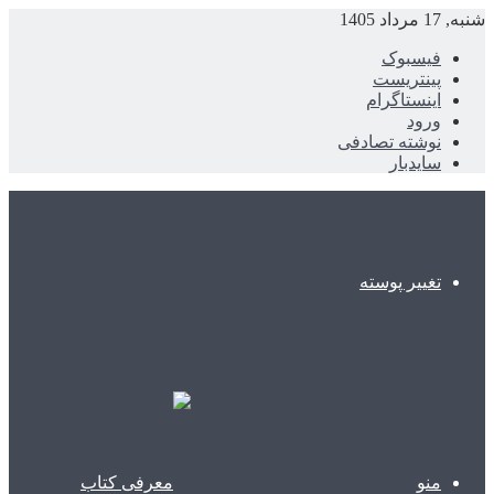
شنبه, 17 مرداد 1405
فیسبوک
پینتریست
اینستاگرام
ورود
نوشته تصادفی
سایدبار
تغییر پوسته
منو