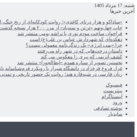
شنبه, 17 مرداد 1405
آخرین خبرها
«ساداکو و هزار درنای کاغذی»؛ روایت کودکانه‌ای از رنج جنگ، ا
چاپ چهل‌ونهم «تن‌تن و سندباد» از مرز ۲۰۰ هزار نسخه گذشت
فراخوان ساخت مودم نوری با تراشه بومی منتشر شد
دهکده‌ای که شهردارش عباس بن علی(ع) است
چرا «بمب انرژی» یک زندگی‌نامه معمولی نیست؟
داستان درخت‌هایی که در شهر راه می‌رفتند
کشف آنزیمی که پیری را معکوس می کند
نخستین تصویر از ستاره همدم «ابط‌الجوزا» منتشر شد
غزل فروغ فرخزاد در دانشگاه شیراز با رویکرد فرم‌شناسانه با
زبان فارسی در شبه‌قاره هند؛ روایت یک حضور تاریخی و تمدنی
فیسبوک
پینتریست
اینستاگرام
ورود
نوشته تصادفی
سایدبار