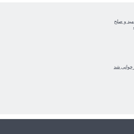
مید و صلح
زخوانی شد