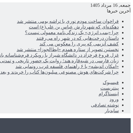
جمعه, 16 مرداد 1405
آخرین خبرها
فراخوان ساخت مودم نوری با تراشه بومی منتشر شد
دهکده‌ای که شهردارش عباس بن علی(ع) است
چرا «بمب انرژی» یک زندگی‌نامه معمولی نیست؟
داستان درخت‌هایی که در شهر راه می‌رفتند
کشف آنزیمی که پیری را معکوس می کند
نخستین تصویر از ستاره همدم «ابط‌الجوزا» منتشر شد
غزل فروغ فرخزاد در دانشگاه شیراز با رویکرد فرم‌شناسانه با
زبان فارسی در شبه‌قاره هند؛ روایت یک حضور تاریخی و تمدنی
«امکان اندیشه» با ۶ راهنمای فلسفه غرب رونمایی شد
چرا شرکت‌های هوش مصنوعی میلیون‌ها کتاب را خریدند و بعد ن
فیسبوک
پینتریست
اینستاگرام
ورود
نوشته تصادفی
سایدبار