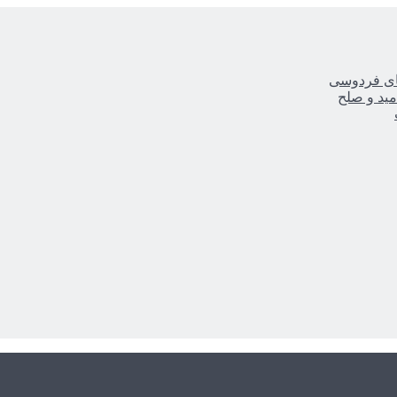
یای فردوسی
مید و صلح