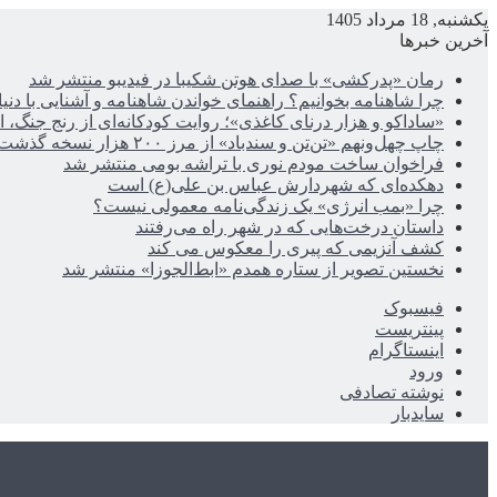
یکشنبه, 18 مرداد 1405
آخرین خبرها
رمان «پدرکشی» با صدای هوتن شکیبا در فیدیبو منتشر شد
چرا شاهنامه بخوانیم؟ راهنمای خواندن شاهنامه و آشنایی با دن
«ساداکو و هزار درنای کاغذی»؛ روایت کودکانه‌ای از رنج جنگ، ا
چاپ چهل‌ونهم «تن‌تن و سندباد» از مرز ۲۰۰ هزار نسخه گذشت
فراخوان ساخت مودم نوری با تراشه بومی منتشر شد
دهکده‌ای که شهردارش عباس بن علی(ع) است
چرا «بمب انرژی» یک زندگی‌نامه معمولی نیست؟
داستان درخت‌هایی که در شهر راه می‌رفتند
کشف آنزیمی که پیری را معکوس می کند
نخستین تصویر از ستاره همدم «ابط‌الجوزا» منتشر شد
فیسبوک
پینتریست
اینستاگرام
ورود
نوشته تصادفی
سایدبار