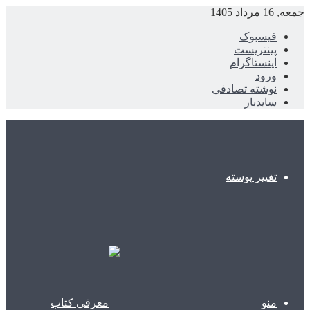
جمعه, 16 مرداد 1405
فیسبوک
پینتریست
اینستاگرام
ورود
نوشته تصادفی
سایدبار
تغییر پوسته
منو