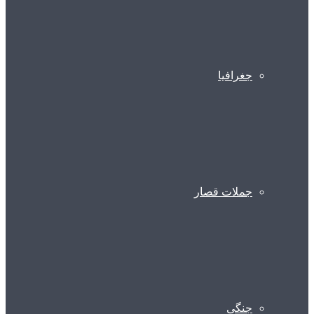
جغرافیا
جملات قصار
جنگی