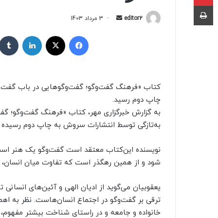
چاپ
editor2
ا
3 مرداد 1403
ر
فیسبوک
X
لینکداین
س
ا
ل
ب
کتاب «فرهنگ گفت‌وگو؛ گفت‌وگوهایی در باب گفت‌
ه
چاپ دوم رسید.
ا
به گزارش خبرگزاری مهر، کتاب «فرهنگ گفت‌وگو؛ گ
ی
م
به‌تازگی توسط انتشارات سروش به چاپ دوم رسیده 
ی
ل
نویسنده این‌کتاب معتقد است گفت‌وگو یک هنر ا
شود و از همین رهگذر است که تفاوت میان انسان، گر
یعقوبیان می‌گوید از ادیان الهی و آئین‌های انسانی 
ترقی بر گفت‌وگو در اجتماع انسان‌هاست. نظر به اه
خانواده و جامعه و در راستای شناخت بیشتر مفهوم، اب