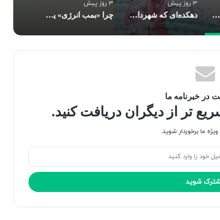
3 روز پیش
3 روز پیش
چاپ چهل‌ونهم «تن‌تن و سندباد» از مرز ۲۰۰ هزار نسخه گذشت
دهکده‌ای که شهردارش عباس بن علی(ع) است
چرا «بمب انرژی» یک زندگی‌نامه معمولی نیست؟
 در خبرنامه ما
ع تر از دیگران دریافت کنید.
یژه ما برخوردار شوید.