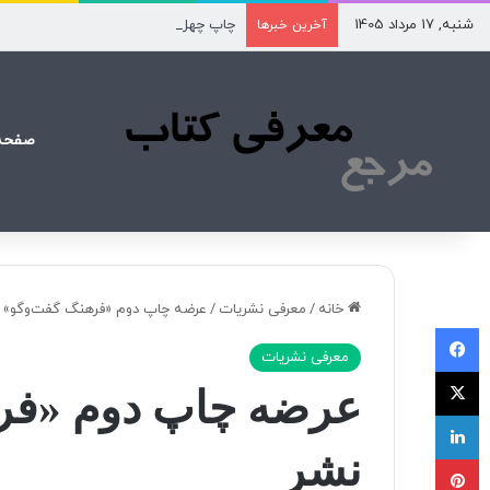
شنبه, 17 مرداد 1405
چاپ چهل‌ونهم «تن‌تن و سندباد» از مرز ۲۰۰ هزار نسخه گذشت
آخرین خبرها
صفحه
خانه
/
معرفی نشریات
/
عرضه چاپ دوم «فرهنگ گفت‌وگو» به 
فیسبوک
معرفی نشریات
X
عرضه چاپ دوم «فرهن
لینکداین
نشر
پینتریست