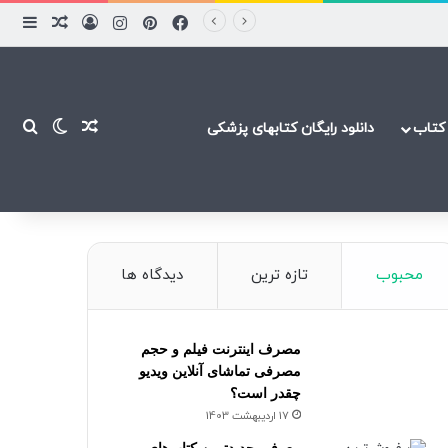
فیسبوک
پینتریست
اینستاگرام
ورود
ساید
نوشته ت
نوشته تصاد
تغییر پ
جست
کتاب
دانلود رایگان کتابهای پزشکی
محبوب
تازه ترین
دیدگاه ها
مصرف اینترنت فیلم و حجم
مصرفی تماشای آنلاین ویدیو
چقدر است؟
17 اردیبهشت 1403