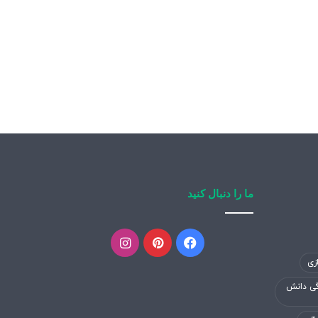
ما را دنبال کنید
فیسبوک
پینتریست
اینستاگرام
زی
گی دانش