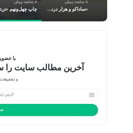
8 ساعت پیش
8 ساعت پیش
«ساداکو و هزار درنای کاغذی»؛ روایت کودکانه‌ای از رنج جنگ، امید و صلح
با عضویت
آخرین مطالب سایت را سری
و تخفیفات و
آ
د
ر
س
ا
ی
م