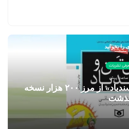
 را بخوانید
رفی نشریات
چاپ چهل‌ونهم «تن‌تن و سندباد» از مرز ۲۰۰ هزار نسخه
ذشت