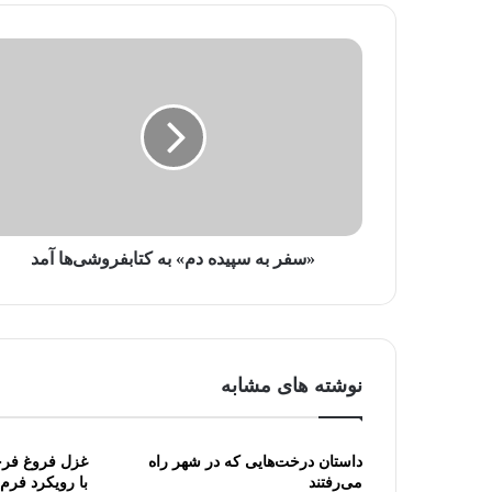
ی
ل
خ
و
د
ر
ا
و
ا
ر
د
«سفر به سپیده دم» به کتابفروشی‌ها آمد
ک
ن
ی
د
نوشته های مشابه
داستان درخت‌هایی که در شهر راه
غزل فروغ فرخز
می‌رفتند
با رویکرد فرم