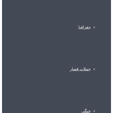
جغرافیا
جملات قصار
جنگی