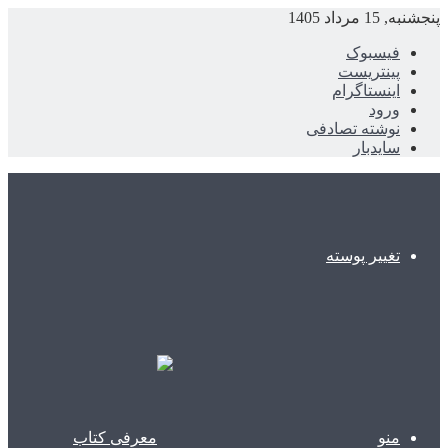
پنجشنبه, 15 مرداد 1405
فیسبوک
پینتریست
اینستاگرام
ورود
نوشته تصادفی
سایدبار
تغییر پوسته
منو