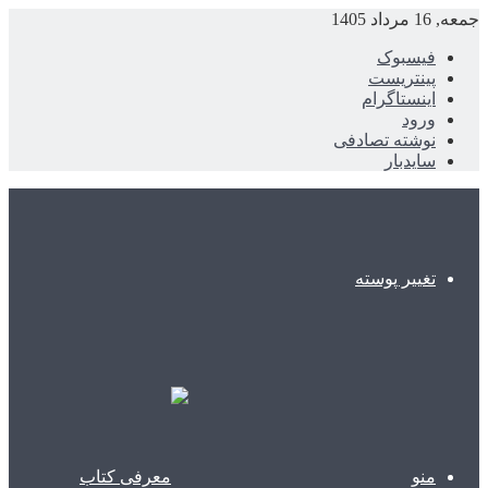
جمعه, 16 مرداد 1405
فیسبوک
پینتریست
اینستاگرام
ورود
نوشته تصادفی
سایدبار
تغییر پوسته
منو