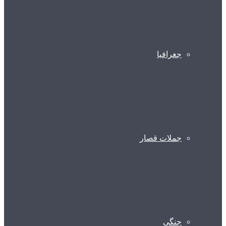
جغرافیا
جملات قصار
جنگی