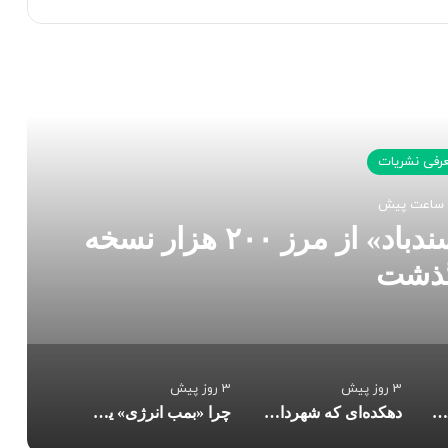
 را بخوانید
رفی نشریات
چاپ چهل‌ونهم «تن‌تن و سندباد» از مرز ۲۰۰ هزار نسخه
ذشت
3 روز پیش
3 روز پیش
چاپ چهل‌ونهم «تن‌تن و سندباد» از مرز ۲۰۰ هزار نسخه گذشت
دهکده‌ای که شهردارش عباس بن علی(ع) است
چرا «بمب انرژی» یک زندگی‌نامه معمولی نیست؟