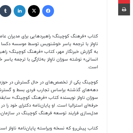
ر
چاپ
فیسبوک
X
لینکداین
س
ا
ل
ب
کتاب «فرهنگ کوچینگ؛ راهبردهایی برای مدیران عام
ه
ناوِلز با ترجمه یاسر خوشنویس توسط موسسه دکسا من
ا
به گزارش خبرنگار مهر، کتاب «فرهنگ کوچینگ؛ راهبر
ی
م
انسانی» نوشته سوزان ناوِلز به‌تازگی با ترجمه یا
ی
است.
ل
کوچینگ یکی از تخصص‌های در حال گسترش در حوزه 
دهه‌های گذشته براساس تجارب فردی بسط و گسترش پی
سوزان ناولز نویسنده کتاب «فرهنگ کوچینگ» سابقه‌ای
حرفه‌ای استرالیا است. او پایان‌نامه دکترای خود ر
مدل‌سازی فرایند توسعه فرهنگ کوچینگ در سازمان‌
کتاب پیش‌رو که نسخه ویراسته پایان‌نامه ناولز اس