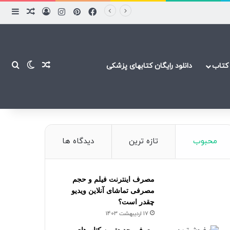
فیسبوک
پینتریست
اینستاگرام
ورود
ساید
نوشته ت
نوشته تصاد
تغییر پ
جست
کتاب
دانلود رایگان کتابهای پزشکی
محبوب
تازه ترین
دیدگاه ها
مصرف اینترنت فیلم و حجم
مصرفی تماشای آنلاین ویدیو
چقدر است؟
17 اردیبهشت 1403