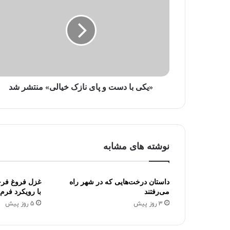
و
د
ر
ا
و
ا
ر
د
«یکی با دست و پای نازک خیالی» منتشر شد
ک
ن
ی
د
نوشته های مشابه
داستان درخت‌هایی که در شهر راه
غزل فروغ فرخز
می‌رفتند
با رویکرد فرم
3 روز پیش
5 روز پیش