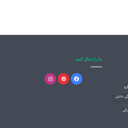
ما را دنبال کنید
فیسبوک
پینتریست
اینستاگرام
زی
گی دانش
شگی