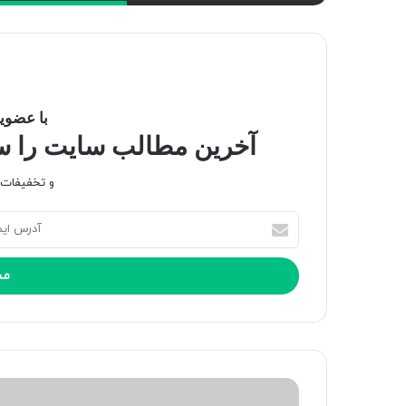
با عضویت
آخرین مطالب سایت را سری
و تخفیفات و
آ
د
ر
س
ا
ی
م
ی
ل
خ