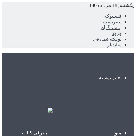
یکشنبه, 18 مرداد 1405
فیسبوک
پینتریست
اینستاگرام
ورود
نوشته تصادفی
سایدبار
تغییر پوسته
منو