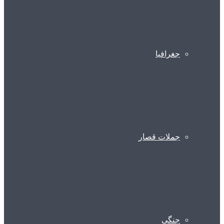
جغرافیا
جملات قصار
جنگی