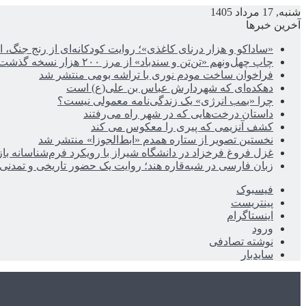
شنبه, 17 مرداد 1405
آخرین خبرها
«ساداکو و هزار درنای کاغذی»؛ روایت کودکانه‌ای از رنج جنگ، ا
چاپ چهل‌ونهم «تن‌تن و سندباد» از مرز ۲۰۰ هزار نسخه گذشت
فراخوان ساخت مودم نوری با تراشه بومی منتشر شد
دهکده‌ای که شهردارش عباس بن علی(ع) است
چرا «بمب انرژی» یک زندگی‌نامه معمولی نیست؟
داستان درخت‌هایی که در شهر راه می‌رفتند
کشف آنزیمی که پیری را معکوس می کند
نخستین تصویر از ستاره همدم «ابط‌الجوزا» منتشر شد
غزل فروغ فرخزاد در دانشگاه شیراز با رویکرد فرم‌شناسانه با
زبان فارسی در شبه‌قاره هند؛ روایت یک حضور تاریخی و تمدنی
فیسبوک
پینتریست
اینستاگرام
ورود
نوشته تصادفی
سایدبار