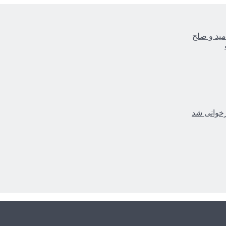
مید و صلح
زخوانی شد