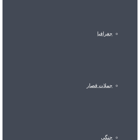
جغرافیا
جملات قصار
جنگی