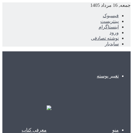
جمعه, 16 مرداد 1405
فیسبوک
پینتریست
اینستاگرام
ورود
نوشته تصادفی
سایدبار
تغییر پوسته
منو