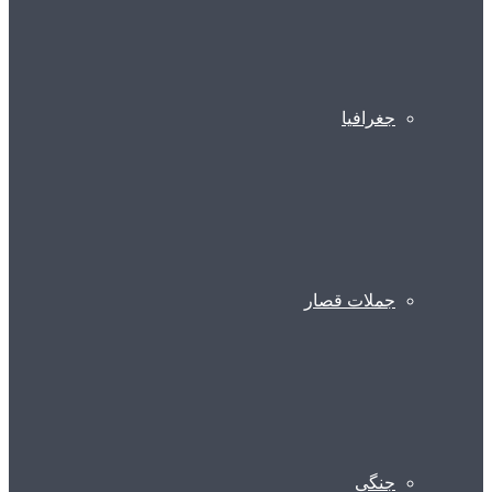
جغرافیا
جملات قصار
جنگی