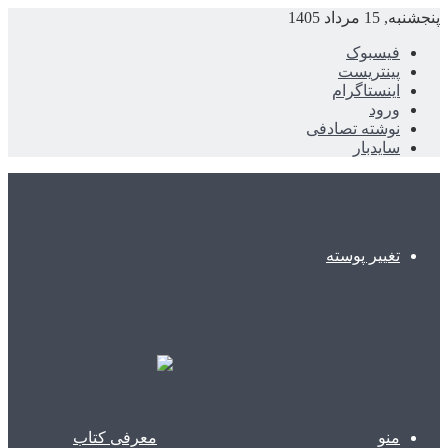
پنجشنبه, 15 مرداد 1405
فیسبوک
پینتریست
اینستاگرام
ورود
نوشته تصادفی
سایدبار
تغییر پوسته
منو