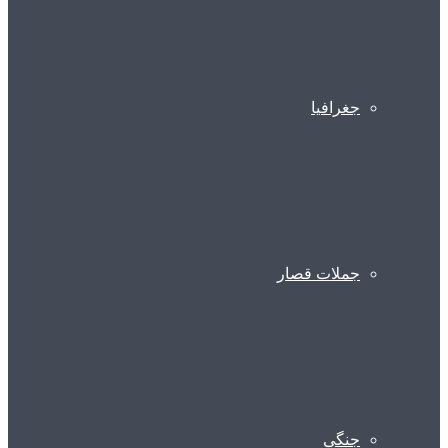
جغرافیا
جملات قصار
جنگی