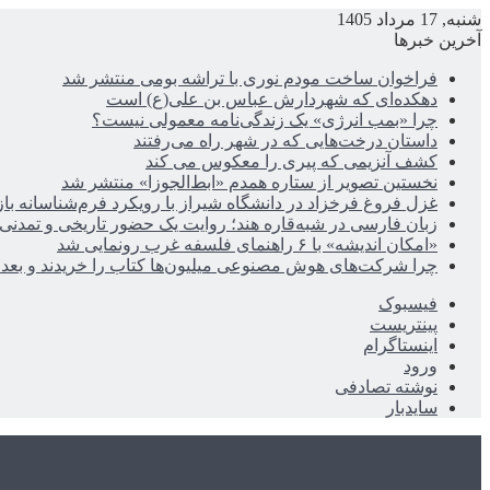
شنبه, 17 مرداد 1405
آخرین خبرها
فراخوان ساخت مودم نوری با تراشه بومی منتشر شد
دهکده‌ای که شهردارش عباس بن علی(ع) است
چرا «بمب انرژی» یک زندگی‌نامه معمولی نیست؟
داستان درخت‌هایی که در شهر راه می‌رفتند
کشف آنزیمی که پیری را معکوس می کند
نخستین تصویر از ستاره همدم «ابط‌الجوزا» منتشر شد
غزل فروغ فرخزاد در دانشگاه شیراز با رویکرد فرم‌شناسانه با
زبان فارسی در شبه‌قاره هند؛ روایت یک حضور تاریخی و تمدنی
«امکان اندیشه» با ۶ راهنمای فلسفه غرب رونمایی شد
چرا شرکت‌های هوش مصنوعی میلیون‌ها کتاب را خریدند و بعد ن
فیسبوک
پینتریست
اینستاگرام
ورود
نوشته تصادفی
سایدبار