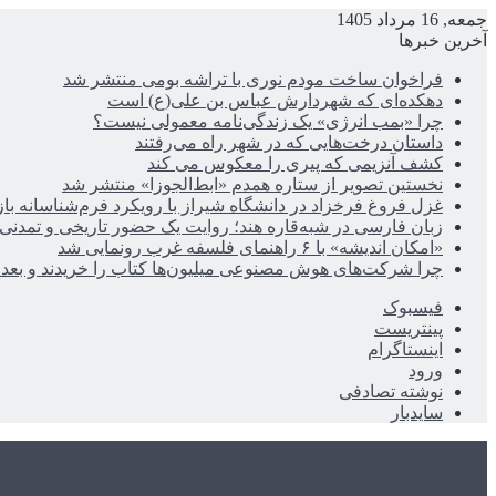
جمعه, 16 مرداد 1405
آخرین خبرها
فراخوان ساخت مودم نوری با تراشه بومی منتشر شد
دهکده‌ای که شهردارش عباس بن علی(ع) است
چرا «بمب انرژی» یک زندگی‌نامه معمولی نیست؟
داستان درخت‌هایی که در شهر راه می‌رفتند
کشف آنزیمی که پیری را معکوس می کند
نخستین تصویر از ستاره همدم «ابط‌الجوزا» منتشر شد
غزل فروغ فرخزاد در دانشگاه شیراز با رویکرد فرم‌شناسانه با
زبان فارسی در شبه‌قاره هند؛ روایت یک حضور تاریخی و تمدنی
«امکان اندیشه» با ۶ راهنمای فلسفه غرب رونمایی شد
چرا شرکت‌های هوش مصنوعی میلیون‌ها کتاب را خریدند و بعد ن
فیسبوک
پینتریست
اینستاگرام
ورود
نوشته تصادفی
سایدبار