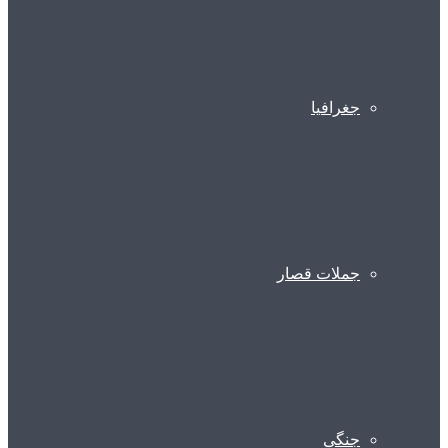
جغرافیا
جملات قصار
جنگی