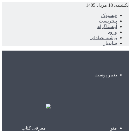
یکشنبه, 18 مرداد 1405
فیسبوک
پینتریست
اینستاگرام
ورود
نوشته تصادفی
سایدبار
تغییر پوسته
منو