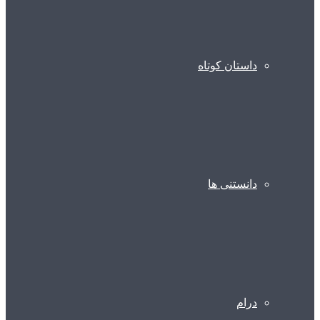
داستان کوتاه
دانستنی ها
درام