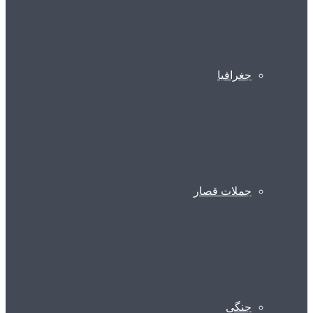
جغرافیا
جملات قصار
جنگی