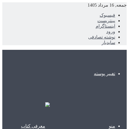
جمعه, 16 مرداد 1405
فیسبوک
پینتریست
اینستاگرام
ورود
نوشته تصادفی
سایدبار
تغییر پوسته
منو