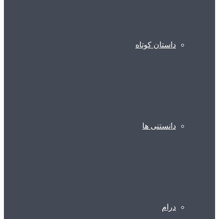
داستان کوتاه
دانستنی ها
درام