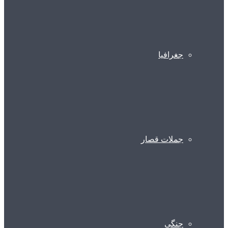
جغرافیا
جملات قصار
جنگی