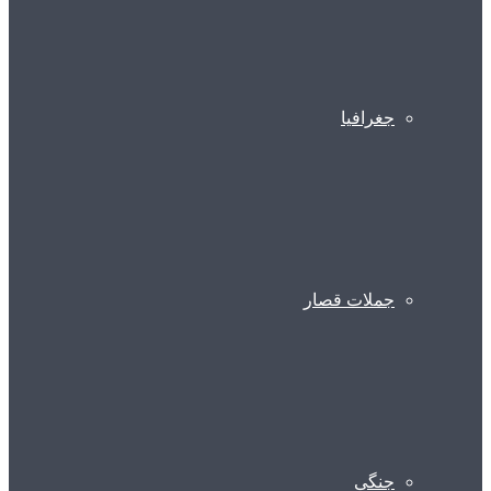
جغرافیا
جملات قصار
جنگی