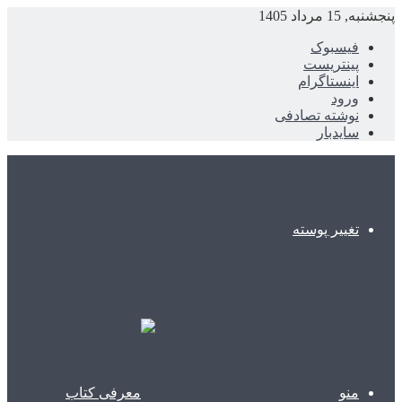
پنجشنبه, 15 مرداد 1405
فیسبوک
پینتریست
اینستاگرام
ورود
نوشته تصادفی
سایدبار
تغییر پوسته
منو