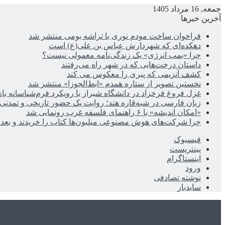
جمعه, 16 مرداد 1405
آخرین خبرها
فراخوان ساخت مودم نوری با تراشه بومی منتشر شد
دهکده‌ای که شهردارش عباس بن علی(ع) است
چرا «بمب انرژی» یک زندگی‌نامه معمولی نیست؟
داستان درخت‌هایی که در شهر راه می‌رفتند
کشف آنزیمی که پیری را معکوس می کند
نخستین تصویر از ستاره همدم «ابط‌الجوزا» منتشر شد
غزل فروغ فرخزاد در دانشگاه شیراز با رویکرد فرم‌شناسانه با
زبان فارسی در شبه‌قاره هند؛ روایت یک حضور تاریخی و تمدنی
«امکان اندیشه» با ۶ راهنمای فلسفه غرب رونمایی شد
چرا شرکت‌های هوش مصنوعی میلیون‌ها کتاب را خریدند و بعد ن
فیسبوک
پینتریست
اینستاگرام
ورود
نوشته تصادفی
سایدبار