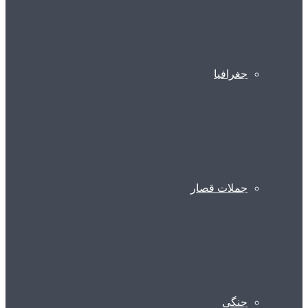
جغرافیا
جملات قصار
جنگی