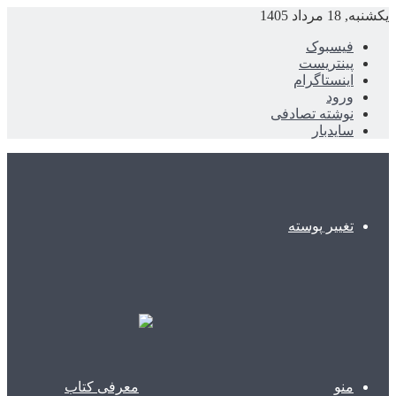
یکشنبه, 18 مرداد 1405
فیسبوک
پینتریست
اینستاگرام
ورود
نوشته تصادفی
سایدبار
تغییر پوسته
منو