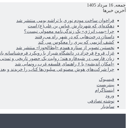
جمعه, 16 مرداد 1405
آخرین خبرها
فراخوان ساخت مودم نوری با تراشه بومی منتشر شد
دهکده‌ای که شهردارش عباس بن علی(ع) است
چرا «بمب انرژی» یک زندگی‌نامه معمولی نیست؟
داستان درخت‌هایی که در شهر راه می‌رفتند
کشف آنزیمی که پیری را معکوس می کند
نخستین تصویر از ستاره همدم «ابط‌الجوزا» منتشر شد
غزل فروغ فرخزاد در دانشگاه شیراز با رویکرد فرم‌شناسانه با
زبان فارسی در شبه‌قاره هند؛ روایت یک حضور تاریخی و تمدنی
«امکان اندیشه» با ۶ راهنمای فلسفه غرب رونمایی شد
چرا شرکت‌های هوش مصنوعی میلیون‌ها کتاب را خریدند و بعد ن
فیسبوک
پینتریست
اینستاگرام
ورود
نوشته تصادفی
سایدبار