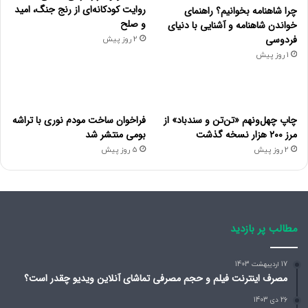
روایت کودکانه‌ای از رنج جنگ، امید
چرا شاهنامه بخوانیم؟ راهنمای
و صلح
خواندن شاهنامه و آشنایی با دنیای
فردوسی
2 روز پیش
1 روز پیش
چاپ چهل‌ونهم «تن‌تن و سندباد» از
فراخوان ساخت مودم نوری با تراشه
مرز ۲۰۰ هزار نسخه گذشت
بومی منتشر شد
2 روز پیش
5 روز پیش
تنظیم ویژگی‌های امنیتی پس از آپدیت آیفون
مطالب پر بازدید
پس از اتصال گوشی به اینترنت، از ما درخواست می‌شود تا با
17 اردیبهشت 1403
توجه به مدل گوشی، اسکن چهره (
Face ID
) یا اثرانگشت (
Finger
مصرف اینترنت فیلم و حجم مصرفی تماشای آنلاین ویدیو چقدر است؟
Print
) را به عنوان مکانیسم احراز هویت فعال کنیم. در صورتی که
26 دی 1403