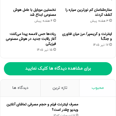
ستاره‌شناسان کم نورترین سیاره را
نخستین موبایل با عامل هوش
از
Quick Start
استفاده کنید
کشف کردند
مصنوعی ابداع شد
3 هفته پیش
4 هفته پیش
اگر گوشی آیفون یا تبلت آیپد دیگری در اختیار دارید که به
سیستم عامل
iOS 11
،
iPadOS 13
و نسخه‌های بالاتر مجهز هستند و
اینترنت و کریسپر/ مرز میان فناوری
ربات‌ها حس لامسه پیدا می‌کنند؛
Apple ID
نیز روی گوشی سِت شده باشد، می‌توانیم پس از به روز
و جنگ!
آغاز رقابت جدید در هوش مصنوعی
رسانی
iOS
از
Quick Start
برای انتقال تنظیمات و داده‌ها به
فیزیکی
17 تیر 1405
گوشی استفاده کنیم.
15 تیر 1405
برای مشاهده دیدگاه ها کلیک نمایید
محبوب
تازه ترین
دیدگاه ها
مصرف اینترنت فیلم و حجم مصرفی تماشای آنلاین
ویدیو چقدر است؟
17 اردیبهشت 1403