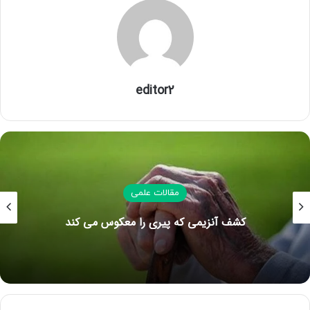
می‌شود، انتخاب‌های کاربران و شرایط بروزرسانی اهمیت زیادی در
اجرای موفق این فرایند دارد. از آنجایی که کاربران ایرانی به خدمات
پشتیبانی شرکت اپل دسترسی ندارند، انجام دادن اقدامات
احتیاطی مانند کسب اطمینان از کافی بودن شارژ باتری گوشی،
پشتیبان‌گیری و حتی انتخاب دقیق گزینه‌های نمایش داده شده
editor2
در طی فرایند بروزرسانی، اهمیت بیشتری پیدا می‌کند. مراحل
راه‌اندازی گوشی آیفون عبارتند از:
روشن کردن گوشی آیفون بعد از آپدیت
ریست شدن گوشی، از جمله اتفاق‌های رایجی هستند که در طی
مقالات علمی
فرایند بروزرسانی گوشی‌های آیفون و حتی اندرویدی اتفاق
کشف آنزیمی که پیری را معکوس می کند
می‌افتد. در صورتی که گوشی در وضعیت خاموش قرار گرفته
باشد، روشن کردن آن اولین اقدامی است که پس از آپدیت آیفون
انجام می‌دهیم. برای روشن کردن گوشی آیفون، دکمه پاور که
معمولاً در لبه اطراف گوشی قرار دارد را فشرده و پس از سپری
شدن تقریباً 10 ثانیه آن‌ را رها می‌کنیم.