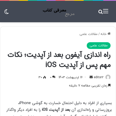
منو
جستجو برای
تغ
خانه
/
مقالات علمی
مقالات علمی
راه اندازی آیفون بعد از آپدیت؛ نکات
مهم پس از آپدیت iOS
editor2
ا
16 اردیبهشت 1403
0
30
ر
زمان تقریبی مطالعه 7 دقیقه
س
ا
ل
بسیاری از افراد به دلیل احتمال خسارت به گوشی iPhone،
ب
بروزرسانی و راه‌‌اندازی آن
بعد از آپدیت
iOS
را به افراد دیگر واگذار
ه