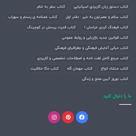
قابلیت برای پرداخت امن و غیره استفاده کنیم. برای تکمیل
کتاب دستور زبان کاربردی اسپانیایی
کتاب سفر به شام
تنظیمات امنیتی گوشی از ما خواسته می‌شود تا یک عبارت رمز 6
رقمی را تعریف کنیم. برای رد کردن این مرحله می‌توانید روی گزینه
کتاب سلام و عصرتون به خیر : دفتر اول
کتاب غمنامه ی رستم و سهراب
Passcode Options
ضربه بزنید.
کتاب فرهنگ کردی خراسان 1
کتاب قدرت پرسش در کوچینگ
کتاب قوانین جدید بازاریابی و روابط عمومی
کتاب مبانی آمایش فرهنگی و جغرافیای فرهنگی
کتاب مرجع کامل لغت نامه و اصطلاحات تخصصی و کاربردی
کتاب منشاء انواع
کتاب مهمان گاه
کتاب مگا خلاقیت
کتاب نوروز آیین صلح و زندگی
ما را دنبال کنید
تنظیمات امنیتی را بعد از آپدیت
iOS
به نسخه 14 و بالاتر فعال
فیسبوک
پینتریست
اینستاگرام
نکنید!
در طی یکی از مراحل بعد از آپدیت آیفون معمولاً از کاربران