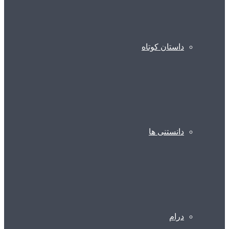
داستان کوتاه
دانستنی ها
درام