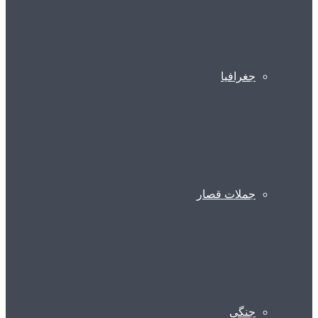
جغرافیا
جملات قصار
جنگی