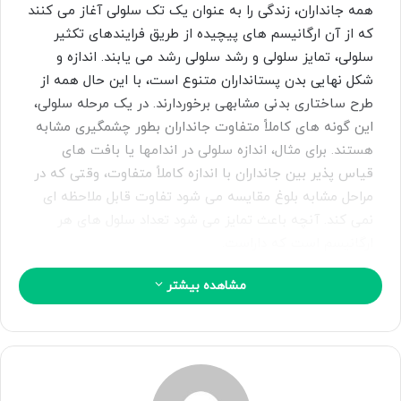
ی
همه جانداران، زندگی را به عنوان یک تک سلولی آغاز می کنند
م
که از آن ارگانیسم های پیچیده از طریق فرایندهای تکثیر
ی
سلولی، تمایز سلولی و رشد سلولی رشد می یابند. اندازه و
ل
شکل نهایی بدن پستانداران متنوع است، با این حال همه از
طرح ساختاری بدنی مشابهی برخوردارند. در یک مرحله سلولی،
این گونه های کاملاً متفاوت جانداران بطور چشمگیری مشابه
هستند. برای مثال، اندازه سلولی در اندامها یا بافت های
قیاس پذیر بین جانداران با اندازه کاملاً متفاوت، وقتی که در
مراحل مشابه بلوغ مقایسه می شود تفاوت قابل ملاحظه ای
نمی کند. آنچه باعث تمایز می شود تعداد سلول های هر
ارگانیسم است که داراست.
مشاهده بیشتر
برای تبدیل شدن از تخم بارور شده مجزا به یک ارگانیسم
کپی لینک
پیچیده نیاز به تامین مقادیر قابل توجهی مواد غذایی است.
یکی از این نیازهای مواد غذایی فراهم کردن یک ذخیره انرژی
برای بقاست. وقتی که نیازهای انرژی حیوانات کشتگاه را مورد
بررسی قرار می دهیم تقسیم کردن انرژی کامل مورد نیاز آنها