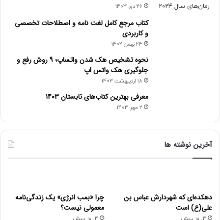
26 دی 1403
چنین مقیاس های بازدارنده ویژه پمپ سدیمی یعنی ouabain
کتاب مرجع کامل لغت نامه و اصطلاحات تخصصی
را مورد استنفاده قرار می دهند. سلول های جدا شده در
و کاربردی
رسانگر تکوینی مناسبی که در یک حفره بسته و با تنظیم
24 بهمن 1402
حرارتی از نوع الکترود اکسیژنی کلاوک قرار دارند به صورت
نحوه تشخیص هک شدن واتساپ؛ 9 روش رفع و
معلق هستند.
جلوگیری هک واتس اپ
18 اردیبهشت 1403
ظرفیت اکسیژن رسانگر به طور مداوم ثبت می شود و با
معرفی بهترین کتاب‌های تابستان ۱۴۰۳
مصرف سلولها، ظرفیت اکسیژنی پایین می آید. میزان اکسیزن
2 مهر 1403
مصرفی به صورت خطی است و به نوع و کمیت بافت مورد
مطالعه بستگی دارد. در طی دوره تکوینی (بعد از یک دوره زمان
کافی که اجازه می دهد تا میزان اکسیژن مصرفی سنجیده
آخرین نوشته ها
شود) OUABAIN به رسانگر افزوده می شود. فعالیت پمپ
سدیمی متوقف می گردد و متعاقب آن ATP و در نتیجه
مصرف اکسیژن اهش می یابد. کاهش نسبی در میزان مصرف
اکسیژن حاکی از احتمال وجود ATP و در نتیجه اکسیژن و
دهکده‌ای که شهردارش عباس بن
چرا «بمب انرژی» یک زندگی‌نامه
کاربرد پمپ سدیمی است.
علی(ع) است
معمولی نیست؟
3 روز پیش
3 روز پیش