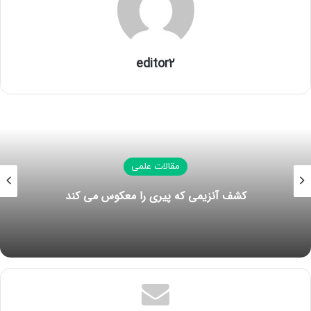
برای فرایندها یا فاکتورهای مکختلف از قبیل نگهداری، رشد،
آبستنی و شیردهی یک امر متعارف و عادی محسوب می شود.
در این مرحله همه جانبه، معادل سازی های تجربی گسترش
editor2
یافته اند. بطوری که سنجش این نیازها را عملی می سازد.
برای دستیابی به یافته های بیشتر در مورد نیازها و اینکه
آنها چگونه ممکن است در طول دوره زندگی یک جاندار تغییر
کنند، نیاز به زیر شاخه اضافی دیگری از این فاکتورها است.
برای مثال، هزینه های نگهداری از نظر کمی مهمترین محسوب
می شوند. در یک جاندار که کل دوران زندگی اش را می گذراند،
مقالات علمی
آنها در حدود ۹۸ درصد از کل نیازهای انرژی دوران زندگی را
کشف آنزیمی که پیری را معکوس می کند
تشکیل می دهند. حتی در جاندارانی که قبل از رسیدن به بلوغ
کشته می شوند، هزینه های حفظ و نگهداری می تواند در
حدود ۵۰ درصد از کل احتیاجات مواد غذایی باشد. فرایند
نگهداری، عملکردهای زیادی را شامل می شود. نخست این که،
آن دارای نسبت سوخت و سازی اساسی (BMR) است که
انرژی مورد نیاز برای حفظ سلول های داخل بدن یک جاندار در
یک حالت عملکردی محسوب می شود و به علاوه فعالیت کم