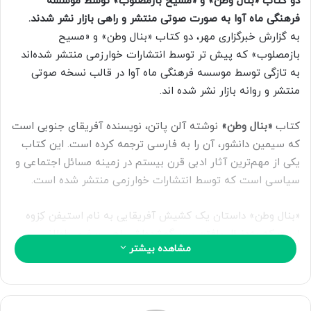
دو کتاب «بنال وطن» و «مسیح بازمصلوب» توسط موسسه
ا
فرهنگی ماه آوا به صورت صوتی منتشر و راهی بازار نشر شدند.
ی
به گزارش خبرگزاری مهر، دو کتاب «بنال وطن» و «مسیح
م
بازمصلوب» که پیش تر توسط انتشارات خوارزمی منتشر شده‌اند
ی
به تازگی توسط موسسه فرهنگی ماه آوا در قالب نسخه صوتی
ل
منتشر و روانه بازار نشر شده اند.
کتاب
«بنال وطن»
نوشته آلن پاتن، نویسنده آفریقای جنوبی است
که سیمین دانشور، آن را به فارسی ترجمه کرده است. این کتاب
یکی از مهم‌ترین آثار ادبی قرن بیستم در زمینه مسائل اجتماعی و
سیاسی است که توسط انتشارات خوارزمی منتشر شده است.
«بنال وطن» داستان یک کشیش آفریقایی به نام استیفن کِزوه
است که به‌دنبال یافتن پسر گمشده‌اش راهی سفری طولانی
مشاهده بیشتر
می‌شود. در این مسیر، کتاب به بررسی تبعیض نژادی، فقر، و
مشکلات اجتماعی در آفریقای جنوبی تحت رژیم آپارتاید پرداخته
و به‌طور کلی به بیان رابطه پیچیده‌ای میان فرد و جامعه می‌پردازد.
در حالی که کتاب به موضوعات نژادپرستی و مشکلات اجتماعی