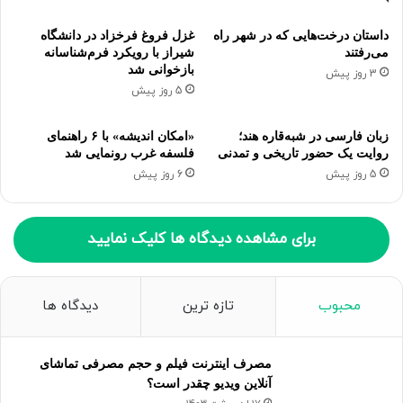
کشیدن تمام شود. این کتاب با ترجمه محمد قاضی توسط
داستان درخت‌هایی که در شهر راه
غزل فروغ فرخزاد در دانشگاه
انتشارات خوارزمی منتشر شده و اکنون پس از سال‌ها نسخه
می‌رفتند
شیراز با رویکرد فرم‌شناسانه
صوتی آن روانه بازار شده است.
بازخوانی شد
3 روز پیش
5 روز پیش
گوینده کتاب «بنال وطن» پروین دشتی و گوینده کتاب «مسیح باز
مصلوب» محسن بهرامی است.
زبان فارسی در شبه‌قاره هند؛
«امکان اندیشه» با ۶ راهنمای
روایت یک حضور تاریخی و تمدنی
فلسفه غرب رونمایی شد
5 روز پیش
6 روز پیش
کپی لینک
برای مشاهده دیدگاه ها کلیک نمایید
محبوب
تازه ترین
دیدگاه ها
مصرف اینترنت فیلم و حجم مصرفی تماشای
آنلاین ویدیو چقدر است؟