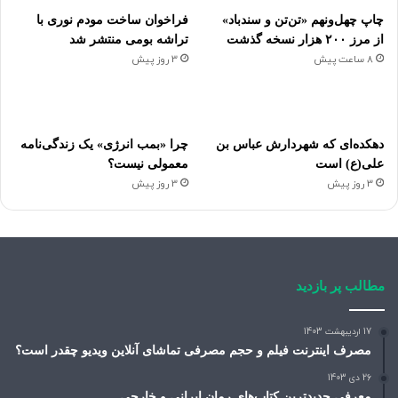
چاپ چهل‌ونهم «تن‌تن و سندباد»
فراخوان ساخت مودم نوری با
از مرز ۲۰۰ هزار نسخه گذشت
تراشه بومی منتشر شد
8 ساعت پیش
3 روز پیش
دهکده‌ای که شهردارش عباس بن
چرا «بمب انرژی» یک زندگی‌نامه
علی(ع) است
معمولی نیست؟
3 روز پیش
3 روز پیش
مطالب پر بازدید
17 اردیبهشت 1403
مصرف اینترنت فیلم و حجم مصرفی تماشای آنلاین ویدیو چقدر است؟
26 دی 1403
معرفی جدیدترین کتاب‌های رمان ایرانی و خارجی