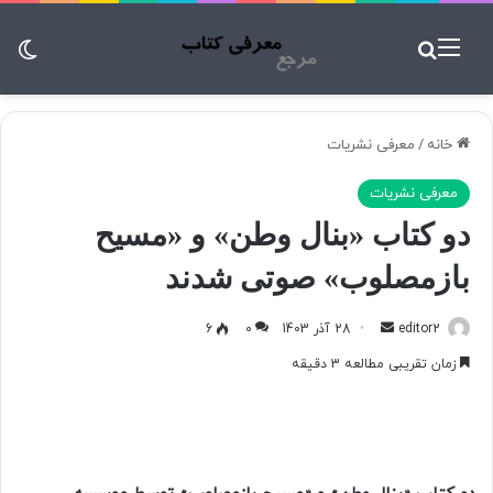
منو
جستجو برای
تغ
خانه
/
معرفی نشریات
معرفی نشریات
دو کتاب «بنال وطن» و «مسیح
بازمصلوب» صوتی شدند
editor2
ا
28 آذر 1403
0
6
ر
زمان تقریبی مطالعه 3 دقیقه
س
ا
ل
ب
ه