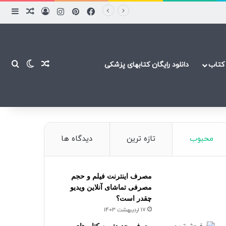
فیسبوک
پینتریست
اینستاگرام
ورود
ساید
نوشته ت
نوشته تصاد
تغییر پ
جست
کتاب
دانلود رایگان کتابهای پزشکی
محبوب
تازه ترین
دیدگاه ها
مصرف اینترنت فیلم و حجم
مصرفی تماشای آنلاین ویدیو
چقدر است؟
17 اردیبهشت 1403