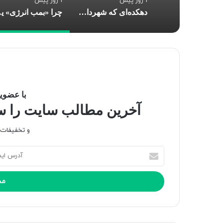
1 روز پیش
1 روز پیش
دهکده‌ای که شهردارش عباس بن علی(ع) است
چرا «بمب
با عضویت
آخرین مطالب سایت را سری
و تخفیفات و
آ
د
ر
س
ا
ی
م