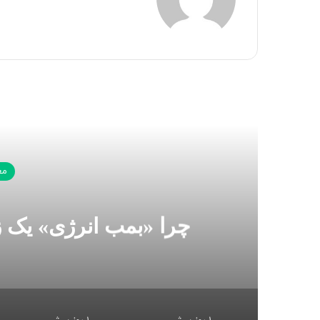
بعدی
مع
چرا «بمب انرژی» یک 