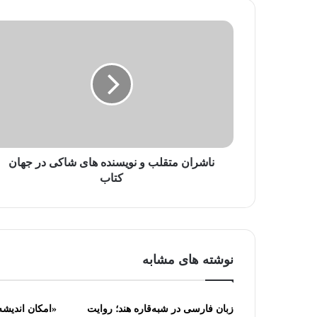
ی
ل
خ
و
د
ر
ا
و
ا
ر
د
ناشران متقلب و نویسنده های شاکی در جهان
ک
کتاب
ن
ی
د
نوشته های مشابه
زبان فارسی در شبه‌قاره هند؛ روایت