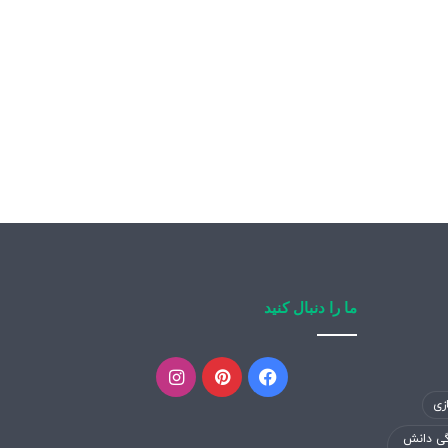
ما را دنبال کنید
فیسبوک
پینتریست
اینستاگرام
زی
گی دانش