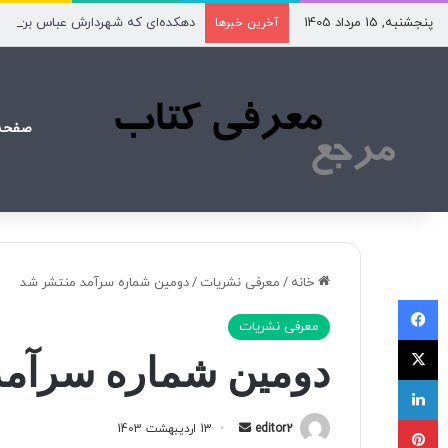
پنجشنبه, 15 مرداد 1405
دهکده‌ای که شهردارش عباس بن عل
آخرین خبرها
صفحه
خانه
/
معرفی نشریات
/
دومین شماره سرآمد منتشر شد
فیسبوک
معرفی نشریات
X
دومین شماره سرآمد
لینکداین
پینتریست
editor2
ا
13 اردیبهشت 1403