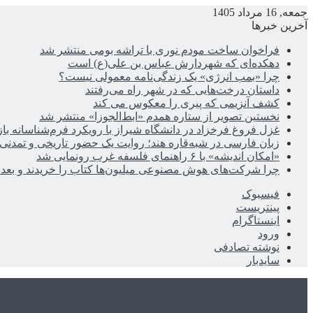
جمعه, 16 مرداد 1405
آخرین خبرها
فراخوان ساخت مودم نوری با تراشه بومی منتشر شد
دهکده‌ای که شهردارش عباس بن علی(ع) است
چرا «بمب انرژی» یک زندگی‌نامه معمولی نیست؟
داستان درخت‌هایی که در شهر راه می‌رفتند
کشف آنزیمی که پیری را معکوس می کند
نخستین تصویر از ستاره همدم «ابط‌الجوزا» منتشر شد
غزل فروغ فرخزاد در دانشگاه شیراز با رویکرد فرم‌شناسانه با
زبان فارسی در شبه‌قاره هند؛ روایت یک حضور تاریخی و تمدنی
«امکان اندیشه» با ۶ راهنمای فلسفه غرب رونمایی شد
چرا شرکت‌های هوش مصنوعی میلیون‌ها کتاب را خریدند و بعد ن
فیسبوک
پینتریست
اینستاگرام
ورود
نوشته تصادفی
سایدبار